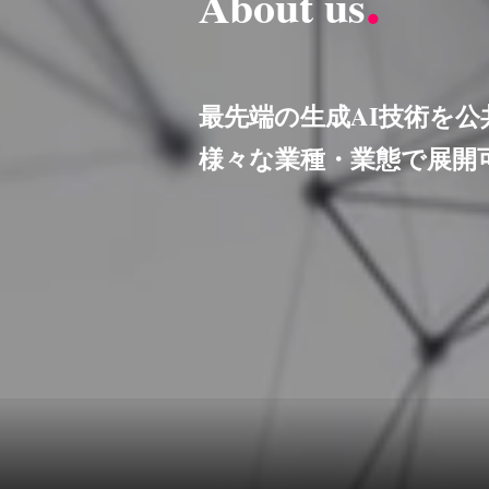
.
About us
最先端の生成AI技術を
様々な業種・業態で展開