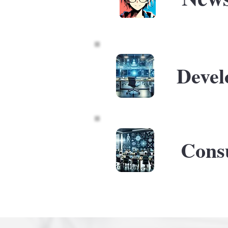
Devel
Consu