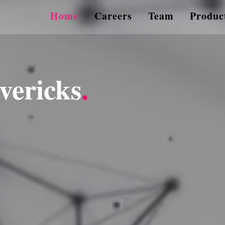
Home
Careers
Team
Produc
vericks
.