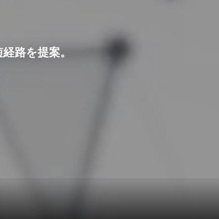
短経路を提案。
。