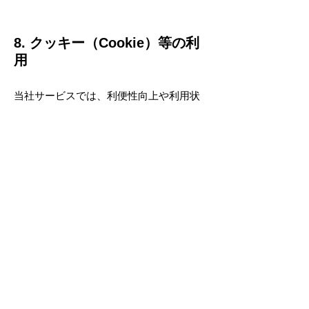
8. クッキー（Cookie）等の利
用
当社サービスでは、利便性向上や利用状
況分析のため、Cookie等の技術を利用す
る場合があります。
これらにより個人を特定する情報を取得
することはありません。
9. 法令等の遵守と見直し
当社は、個人情報の取扱いに関する法令
および関連規範を遵守するとともに、
本プライバシーポリシーの内容を適宜見
直し、継続的な改善に努めます。